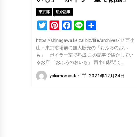
東京都
紹介記事
Twitter
Pinterest
Facebook
Line
共
有
https://shinagawa.keizai.biz/life/archives/1/ 西小
山・東京浴場前に無人販売の「おふろのおい
も」 ボイラー室で熟成 この記事で紹介してい
るお店 「おふろのおいも」 西小山駅近く…
yakiimomaster
2021年12月24日