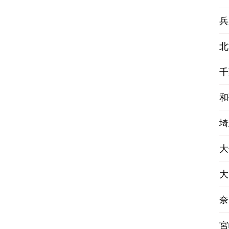
兵
北
千
和
埼
大
大
奈
宮