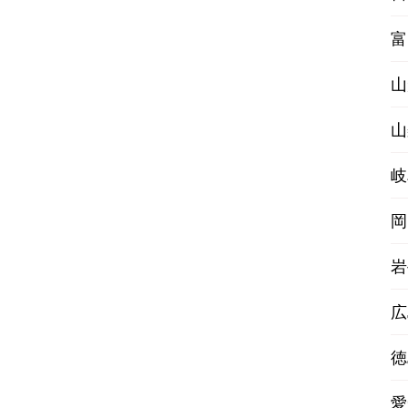
富
山
山
岐
岡
岩
広
徳
愛