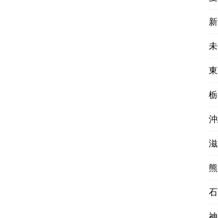
新
未
東
栃
沖
滋
熊
石
神