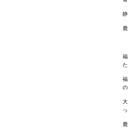
静
鹿
福
た
福
の
大
っ
鹿