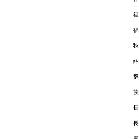
福
福
秋
紹
群
茨
長
長
青