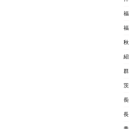
福
福
秋
紹
群
茨
長
長
青