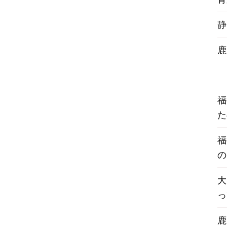
静
鹿
福
た
福
の
大
っ
鹿