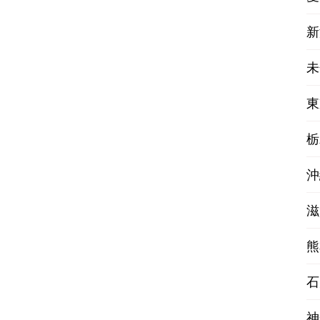
新
未
東
栃
沖
滋
熊
石
神