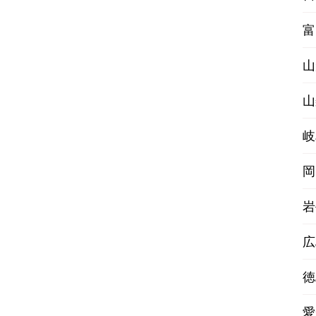
富
山
山
岐
岡
岩
広
徳
愛