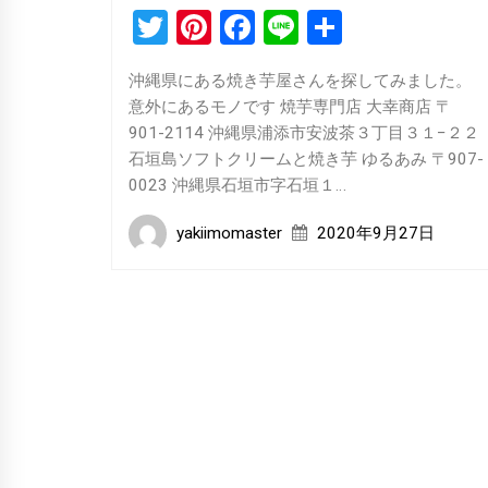
Twitter
Pinterest
Facebook
Line
共
有
沖縄県にある焼き芋屋さんを探してみました。
意外にあるモノです 焼芋専門店 大幸商店 〒
901-2114 沖縄県浦添市安波茶３丁目３１−２２
石垣島ソフトクリームと焼き芋 ゆるあみ 〒907-
0023 沖縄県石垣市字石垣１…
yakiimomaster
2020年9月27日