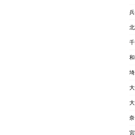
兵
北
千
和
埼
大
大
奈
宮