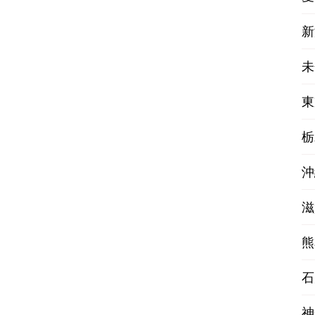
新
未
東
栃
沖
滋
熊
石
神