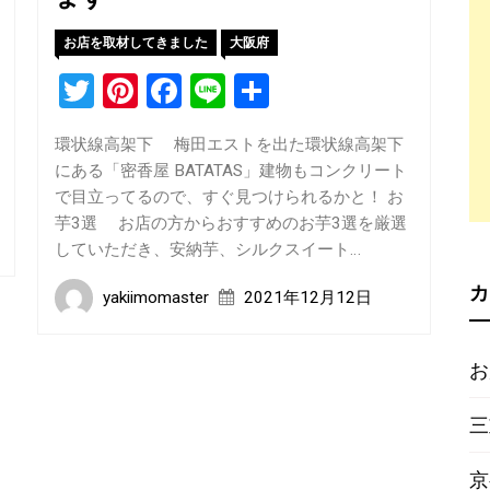
お店を取材してきました
大阪府
Twitter
Pinterest
Facebook
Line
共
有
環状線高架下 梅田エストを出た環状線高架下
にある「密香屋 BATATAS」建物もコンクリート
で目立ってるので、すぐ見つけられるかと！ お
芋3選 お店の方からおすすめのお芋3選を厳選
していただき、安納芋、シルクスイート…
カ
yakiimomaster
2021年12月12日
お
三
京