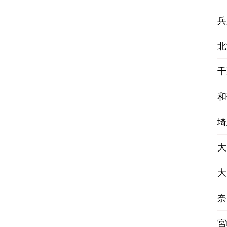
兵
北
千
和
埼
大
大
奈
宮