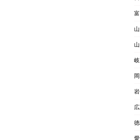
富
山
山
岐
岡
岩
広
徳
愛