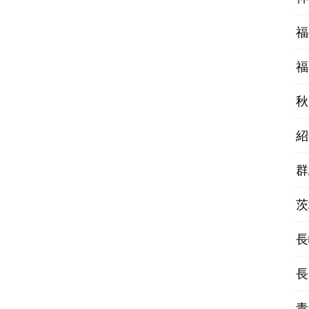
福
福
秋
紹
群
茨
長
長
青