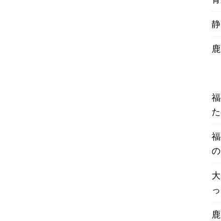
静
鹿
福
た
福
の
大
っ
鹿